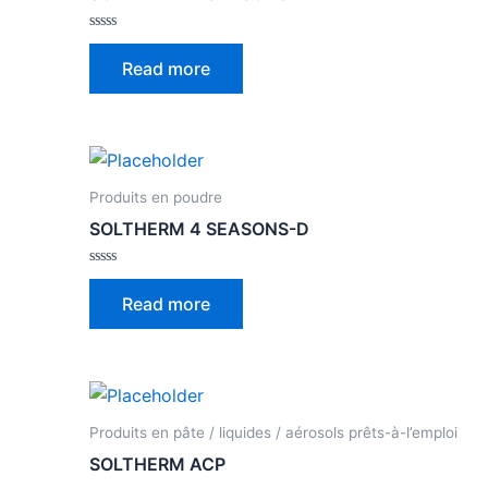
Rated
0
Read more
out
of
5
Produits en poudre
SOLTHERM 4 SEASONS-D
Rated
0
Read more
out
of
5
Produits en pâte / liquides / aérosols prêts-à-l’emploi
SOLTHERM ACP