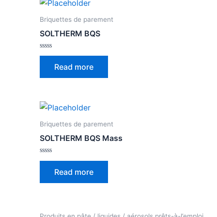
Briquettes de parement
SOLTHERM BQS
Rated
0
Read more
out
of
5
Briquettes de parement
SOLTHERM BQS Mass
Rated
0
Read more
out
of
5
Produits en pâte / liquides / aérosols prêts-à-l’emploi