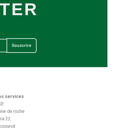
TER
Souscrire
s services
SE
ine de roche
tra 22
osourcé