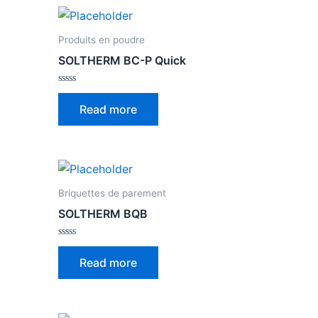
Produits en poudre
SOLTHERM BC-P Quick
Rated
0
Read more
out
of
5
Briquettes de parement
SOLTHERM BQB
Rated
0
Read more
out
of
5