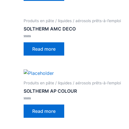
5
Produits en pâte / liquides / aérosols prêts-à-l’emploi
SOLTHERM AMC DECO
Rated
0
Read more
out
of
5
Produits en pâte / liquides / aérosols prêts-à-l’emploi
SOLTHERM AP COLOUR
Rated
0
Read more
out
of
5