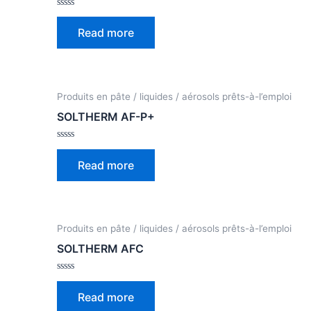
Rated
0
Read more
out
of
5
Produits en pâte / liquides / aérosols prêts-à-l’emploi
SOLTHERM AF-P+
Rated
0
Read more
out
of
5
Produits en pâte / liquides / aérosols prêts-à-l’emploi
SOLTHERM AFC
Rated
0
Read more
out
of