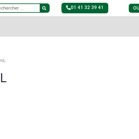
Search
arch
01 41 32 39 41
OU
0mL
mL