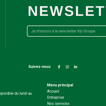
NEWSLET
E-
mail
F
I
L
Suivez-nous
a
n
i
c
s
n
e
t
k
b
a
e
o
g
d
Menu principal
o
r
i
k
a
n
Accueil
-
m
-
ponible du lundi au
f
i
Entreprise
n
Nos services