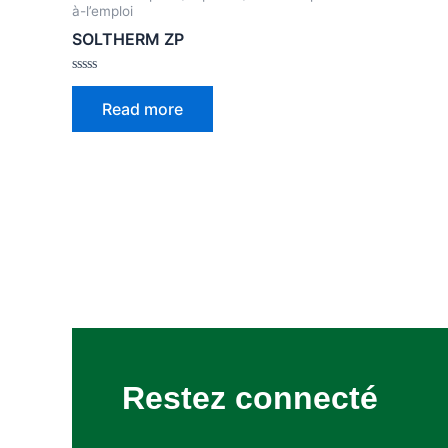
à-l’emploi
SOLTHERM ZP
Rated
0
Read more
out
of
5
Restez connecté