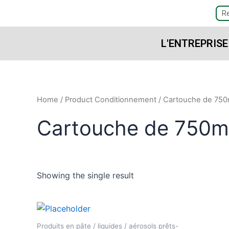
Skip
Se
to
content
L'ENTREPRISE
Home
/ Product Conditionnement / Cartouche de 75
Cartouche de 750
Showing the single result
Produits en pâte / liquides / aérosols prêts-